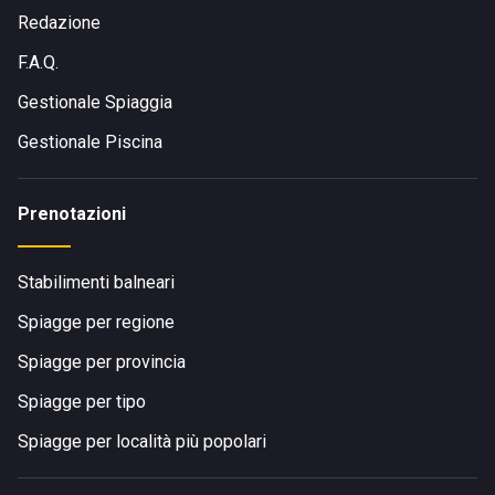
Gira a destra, percorri tutto il viale fino alla rotonda e prendi
Redazione
la 2°uscita in direzione Piazzale Torino. Troverai la
F.A.Q.
destinazione alla tua sinistra.
Gestionale Spiaggia
Gestionale Piscina
Prenotazioni
Stabilimenti balneari
Spiagge per regione
Spiagge per provincia
Spiagge per tipo
Spiagge per località più popolari