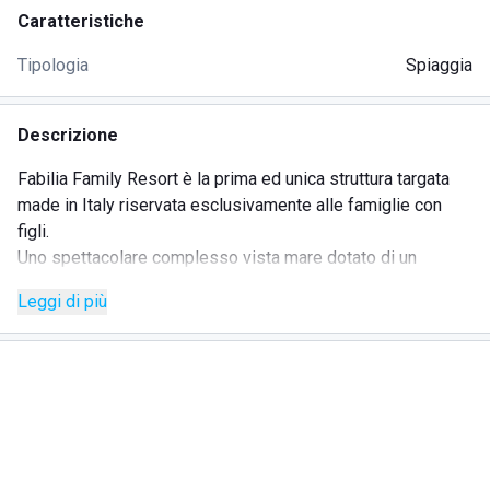
Caratteristiche
Tipologia
Spiaggia
Descrizione
Fabilia Family Resort è la prima ed unica struttura targata
made in Italy riservata esclusivamente alle famiglie con
figli.
Uno spettacolare complesso vista mare dotato di un
enorme parco e 2 piscine naturali riscaldate.
Leggi di più
Servizi offerti
Qui al Fabilia Family Resort il divertimento è assicurato! Tra
la vasta gamma di servizi messi a disposizione dalla
struttura, troverai: