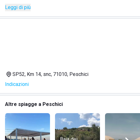
Peschici, in Località Manacore, lungo la SP52 al km 14,
Leggi di più
all’interno del Parco Nazionale del Gargano.
Il resort si sviluppa in un’area di oltre 200 ettari e dispone
di accesso diretto ed esclusivo alla Baia del Gusmay, una
baia privata incorniciata da falesie, macchia mediterranea e
mare cristallino.
La spiaggia è riservata agli ospiti del resort ed è
caratterizzata da sabbia soffice e acque digradanti, ideale
per vivere il mare del Gargano in un contesto naturale,
elegante e rilassante.
SP52, Km 14, snc, 71010, Peschici
SERVIZI
Indicazioni
Spiaggia privata
Accesso diretto al mare
Ombrelloni
Altre spiagge a Peschici
Lettini
Piscine
Spa e centro benessere
Ristoranti
Beach bar
Baia dei