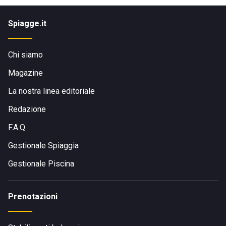
o nei pressi della Baia del Gusmay, la spiaggia è
Spiagge.it
raggiungibile seguendo i percorsi interni e le indicazioni
locali verso il mare.
Chi siamo
Magazine
La nostra linea editoriale
Redazione
F.A.Q.
Gestionale Spiaggia
Gestionale Piscina
Prenotazioni