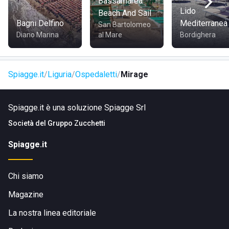
Bassamarea
Lido
Beach And Sail
Bagni Delfino
Mediterranea
San Bartolomeo
Diano Marina
al Mare
Bordighera
Spiagge.it
Liguria
Ospedaletti
Mirage
Spiagge.it è una soluzione Spiagge Srl
Società del
Gruppo Zucchetti
Spiagge.it
Chi siamo
Magazine
La nostra linea editoriale