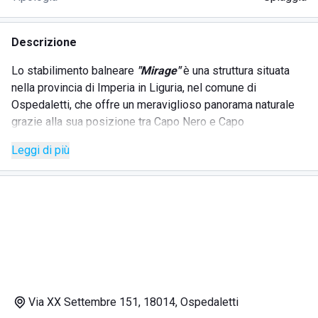
Descrizione
Lo stabilimento balneare
"Mirage"
è una struttura situata
nella provincia di Imperia in Liguria, nel comune di
Ospedaletti, che offre un meraviglioso panorama naturale
grazie alla sua posizione tra Capo Nero e Capo
Sant'Ampelio, lungo la fascia costiera e lungo le pendici che
Leggi di più
sovrastano l'insenatura.
La struttura è a disposizione dei turisti e anche degli stessi
residenti; si trova sulla spiaggia e offre numerosi servizi,
inoltre è possibile prenotare il proprio ombrellone con
anticipo. Tra i servizi possiamo enumerare:
docce e cabine;
bar;
Via XX Settembre 151, 18014, Ospedaletti
aperitivi;