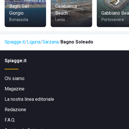
Bagni San
Calabianca
Giorgio
Beach
Gabbiano Bea
Bonassola
Lerici
Portovenere
Spiagge.it
Liguria
Sarzana
Bagno Soleado
Spiagge.it
Chi siamo
Magazine
La nostra linea editoriale
Redazione
F.A.Q.