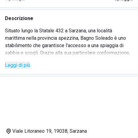
Descrizione
Situato lungo la Statale 432 a Sarzana, una località
marittima nella provincia spezzina, Bagno Soleado è uno
stabilimento che garantisce l'accesso a una spiaggia di
sabbia e scogli. Grazie alla sua particolare conformazione,
risulta accessibile e non presenta barriere architettoniche.
Leggi di più
Per gli ospiti che decidono di raggiungere questo
stabilimento balneare con i mezzi propri è prevista la
possibilità di usufruire del parcheggio privato custodito a
pagamento. All'interno della struttura si trovano alcuni
elementi che permettono di aumentare il comfort per gli
ospiti, come ad esempio la doccia calda, ideale dopo un
bagno al mare. Lettini e ombrelloni sono a disposizione di
coloro che hanno un abbonamento stagionale e per gli
ospiti giornalieri del Bagno Soleado. Nella struttura è
Viale Litoraneo 19, 19038, Sarzana
presente inoltre un bar, ideale per tutti coloro che