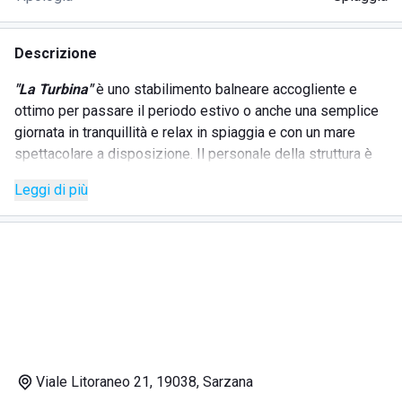
Descrizione
"La Turbina"
è uno stabilimento balneare accogliente e
ottimo per passare il periodo estivo o anche una semplice
giornata in tranquillità e relax in spiaggia e con un mare
spettacolare a disposizione. Il personale della struttura è
sempre molto attento alle necessità degli ospiti e offre un
Leggi di più
servizio basato principalmente sulla gentilezza, cortesia e
disponibilità, questa è la loro specialità. Esso si trova nel
comune italiano di Sarzana, nella provinca ligure de La
Spezia.
Gli ospiti possono usufruire di diversi servizi:
Viale Litoraneo 21, 19038, Sarzana
servizi di spiaggia, come ombrelloni, lettini e sedie,