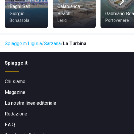
in Viale Litoraneo, 21, Marinella di Sarzana. Dal centro di
Bagni San
Calabianca
Sarzana dista una decina dei km ed è possibile
Giorgio
Beach
Gabbiano Bea
raggiungerlo in auto passando per Viale 25 aprile. Inoltre,
Bonassola
Lerici
Portovenere
sono messi a disposizione anche autobus e mezzi
pubblici.
Spiagge.it
Liguria
Sarzana
La Turbina
Spiagge.it
Chi siamo
Magazine
La nostra linea editoriale
Redazione
F.A.Q.