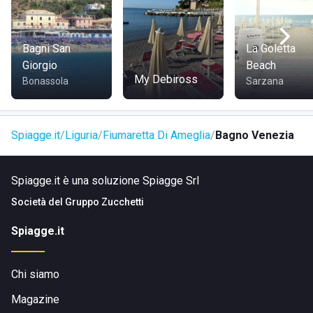
Bagni San
La Goletta
Giorgio
Beach
My Debiross
Bonassola
Sarzana
Spiagge.it
Liguria
Fiumaretta Di Ameglia
Bagno Venezia
Spiagge.it è una soluzione Spiagge Srl
Società del
Gruppo Zucchetti
Spiagge.it
Chi siamo
Magazine