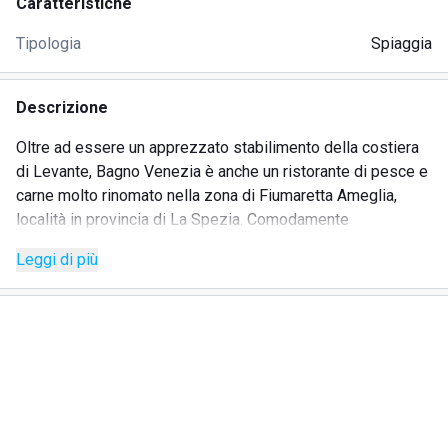
Caratteristiche
Tipologia
Spiaggia
Descrizione
Oltre ad essere un apprezzato stabilimento della costiera
di Levante, Bagno Venezia è anche un ristorante di pesce e
carne molto rinomato nella zona di Fiumaretta Ameglia,
località in provincia di La Spezia. Comodamente
raggiungibile in pochi minuti di macchina dal centro, questo
Leggi di più
ristorante pizzeria propone numerose specialità di mare,
utilizzando prodotti tipici locali freschi e di qualità. Si tratta
di un'opzione particolarmente adatta per coloro che
intendono coniugare una giornata rilassante al mare con una
cucina che promuove la filiera corta e certificata, poiché
vengono utilizzati molti ingredienti di denominazione di
origine protetta, ognuno dei quali viene selezionato con
cura dallo staff. Se il ristorante pizzeria svolge un ruolo