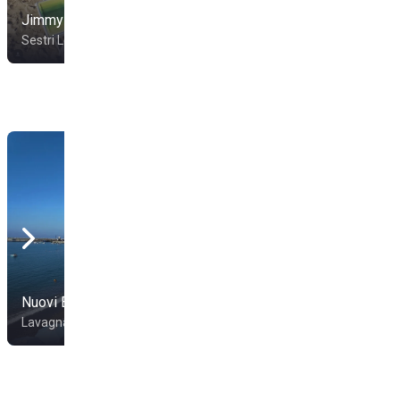
Jimmy Beach
Bagni Segesta
Sestri Levante
Sestri Levante
Nuovi Bagni Marini
Lavagna