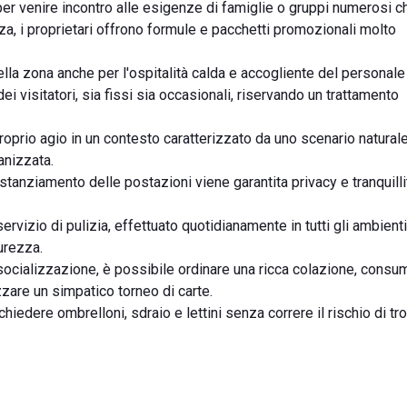
e, per venire incontro alle esigenze di famiglie o gruppi numerosi c
nza, i proprietari offrono formule e pacchetti promozionali molto
 nella zona anche per l'ospitalità calda e accogliente del personale
i visitatori, sia fissi sia occasionali, riservando un trattamento
proprio agio in un contesto caratterizzato da uno scenario natural
anizzata.
istanziamento delle postazioni viene garantita privacy e tranquilli
rvizio di pulizia, effettuato quotidianamente in tutti gli ambienti
urezza.
socializzazione, è possibile ordinare una ricca colazione, consum
zzare un simpatico torneo di carte.
iedere ombrelloni, sdraio e lettini senza correre il rischio di tro