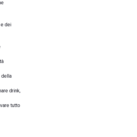
he
 e dei
e
tà
 della
are drink,
vare tutto