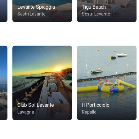
Levante Spiaggia
Tigu Beach
Sestri Levante
Sestri Levante
Club Sol Levante
Il Porticciolo
Lavagna
Rapallo