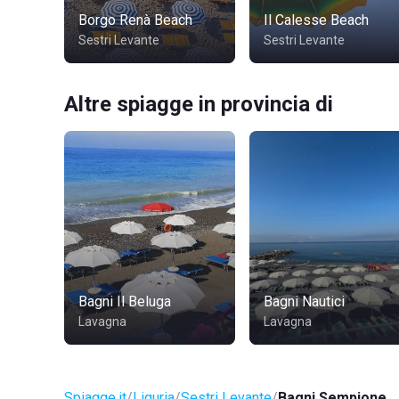
Borgo Renà Beach
Il Calesse Beach
Sestri Levante
Sestri Levante
Altre spiagge in provincia di
Bagni Il Beluga
Bagni Nautici
Lavagna
Lavagna
Spiagge.it
Liguria
Sestri Levante
Bagni Sempione