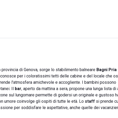
n provincia di Genova, sorge lo stabilimento balneare
Bagni Pria 
conosce per i coloratissimi tetti delle cabine e del locale che ospi
o rende l'atmosfera amichevole e accogliente. I bambini possono
tanei. Il
bar
, aperto da mattina a sera, propone una lunga lista di 
alcone sul lungomare permette di godersi un originale e gustoso 
n umore coinvolge gli ospiti di tutte le età. Lo
staff
si prende cu
assione per soddisfare le aspettative, anche quelle dei vacanzier