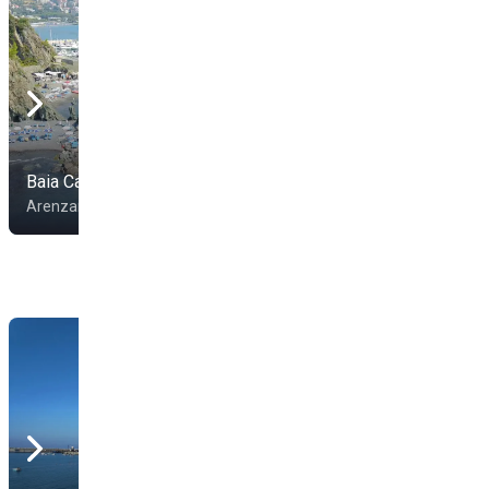
Baia Calipso
Bagni Miramare
Arenzano
Arenzano