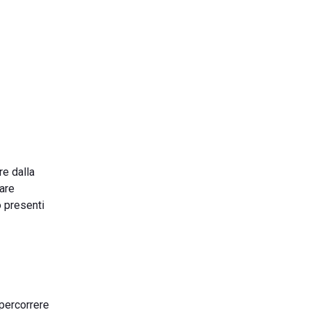
ire dalla
tare
o presenti
percorrere