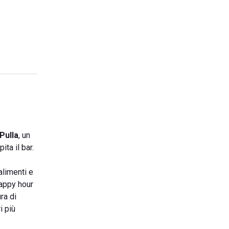
Pulla
, un
ta il bar.
alimenti e
happy hour
ra di
i più