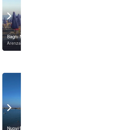
Bagni Miramare
Bagni Parequa
Arenzano
Arenzano
Nuovi Bagni Marini
Sporting Club