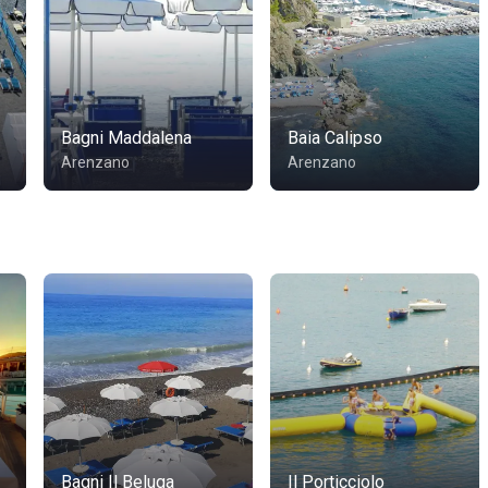
Bagni Maddalena
Baia Calipso
Arenzano
Arenzano
Bagni Il Beluga
Il Porticciolo