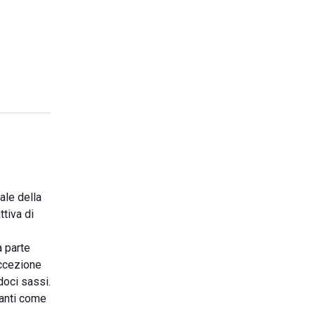
ale della
ttiva di
a parte
eccezione
doci sassi.
tanti come