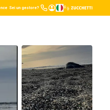
ence
Sei un gestore?