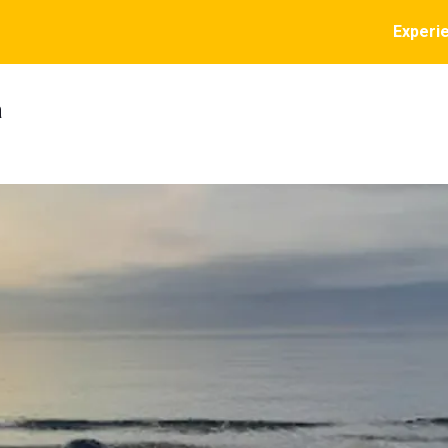
Experi
a