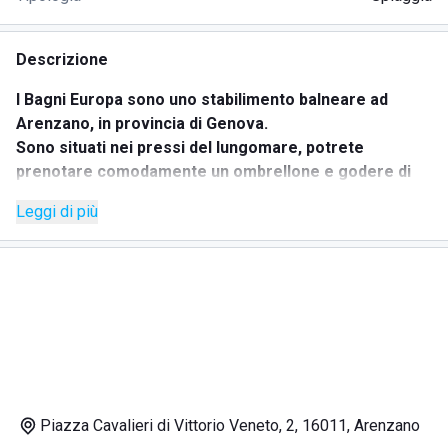
Descrizione
I Bagni Europa sono uno stabilimento balneare ad
Arenzano, in provincia di Genova.
Sono situati nei pressi del lungomare, potrete
prenotare comodamente un ombrellone e godere di
una splendida vista sul Mar Ligure!
Leggi di più
I Bagni Europa godono inoltre di un servizio bar e
ristorante, mediante i quali potrete dissetarvi e
rifocillarvi dopo una nuotata in mare. É anche presente
il servizio doccia calda.
I servizi offerti sono:-Bar
-Ristorante
-Doccia calda
DOVE SI TROVANO I BAGNI EUROPA
Piazza Cavalieri di Vittorio Veneto, 2, 16011, Arenzano