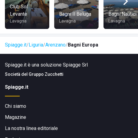
Club Sol
Levante
Bagni Il Beluga
Bagni Nautici
Lavagna
Lavagna
Lavagna
Spiagge.it
Liguria
Arenzano
Bagni Europa
Spiagge.it è una soluzione Spiagge Srl
Società del
Gruppo Zucchetti
Spiagge.it
Chi siamo
Magazine
La nostra linea editoriale