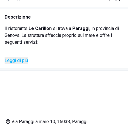
Descrizione
Il ristorante
Le Carillon
si trova a
Paraggi
, in provincia di
Genova. La struttura affaccia proprio sul mare e offre i
seguenti servizi:
Leggi di più
spiaggia attrezzata;
bar;
ristorante.
La
spiaggia attrezzata
è piccola e intima, può accogliere
un numero limitato di persone e questo la rende ideale per
chi cerca
tranquillità e relax
, inoltre è presente una piccola
isola galleggiante che funge da solarium. Il ristorante
Via Paraggi a mare 10, 16038, Paraggi
propone un menù di pesce davvero unico, con piatti di mare