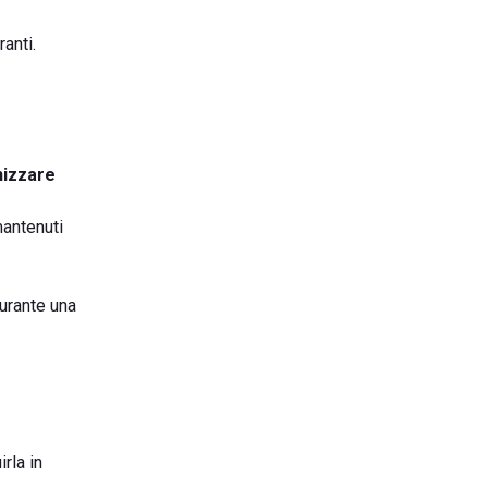
ranti.
izzare
mantenuti
urante una
rla in