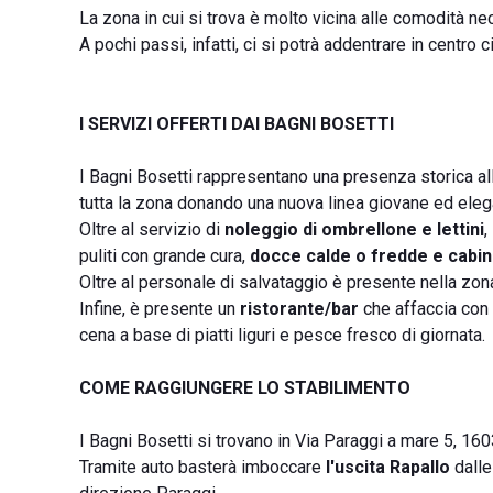
La zona in cui si trova è molto vicina alle comodità ne
A pochi passi, infatti, ci si potrà addentrare in centro ci
I SERVIZI OFFERTI DAI BAGNI BOSETTI
I Bagni Bosetti rappresentano una presenza storica al
tutta la zona donando una nuova linea giovane ed elega
Oltre al servizio di
noleggio di ombrellone e lettini
,
puliti con grande cura,
docce calde o fredde e cabi
Oltre al personale di salvataggio è presente nella zo
Infine, è presente un
ristorante/bar
che affaccia con 
cena a base di piatti liguri e pesce fresco di giornata.
COME RAGGIUNGERE LO STABILIMENTO
I Bagni Bosetti si trovano in Via Paraggi a mare 5, 1
Tramite auto basterà imboccare
l'uscita Rapallo
dalle