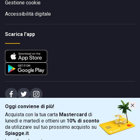
Gestione cookie
Accessibilità digitale
Scarica l'app
Oggi conviene di più!
Spiagge Srl - Sede legale: Via Marecchiese 48, 47923 Rimini (RN), IT -
Acquista con la tua carta
Mastercard
di
capitale sociale Euro 31245,57 - Iscritta al registro delle imprese di Rimini
lunedì e martedì e ottieni un
10% di sconto
Sede operativa: Via Flaminia 180, 47924 Rimini (RN), IT
-
+39 0541 772375
-
info@spiagge.it
- p.i./c.f. 04536640404
da utilizzare sul tuo prossimo acquisto su
Spiagge.it
.
Mappa
Filtra
©
2026
Spiagge Srl. Tutti i diritti riservati.