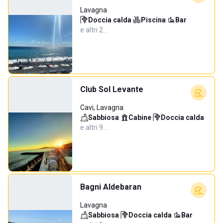
Lavagna
Doccia calda
·
Piscina
·
Bar
·
e altri 2…
Club Sol Levante
Cavi, Lavagna
Sabbiosa
·
Cabine
·
Doccia calda
·
e altri 9…
Bagni Aldebaran
Lavagna
Sabbiosa
·
Doccia calda
·
Bar
·