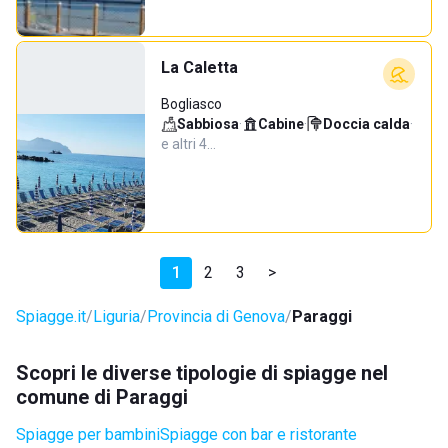
La Caletta
Bogliasco
Sabbiosa
·
Cabine
·
Doccia calda
·
e altri 4…
1
2
3
>
Spiagge.it
Liguria
Provincia di Genova
Paraggi
Scopri le diverse tipologie di spiagge nel
comune di Paraggi
Spiagge per bambini
Spiagge con bar e ristorante