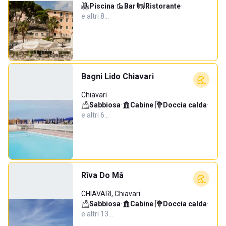
Piscina
·
Bar
·
Ristorante
·
e altri 8…
Bagni Lido Chiavari
Chiavari
Sabbiosa
·
Cabine
·
Doccia calda
·
e altri 6…
Rîva Do Mâ
CHIAVARI, Chiavari
Sabbiosa
·
Cabine
·
Doccia calda
·
e altri 13…