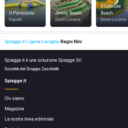
Il Calesse
COME RAGGIUNGERE IL LIDO NINI
Il Porticciolo
Jimmy Beach
Beach
Rapallo
Sestri Levante
Sestri Levante
Partendo dal centro storico di lavagna è possibile
raggiungere lo stabilimento balneare utilizzando le
due
Spiagge.it
Liguria
Lavagna
Bagni Nini
ruote
o l'
auto
. la zona è servita da alcuni parcheggi. Dalla
zona residenziale nei pressi della struttura è possibile
Spiagge.it è una soluzione Spiagge Srl
arrivare ai Bagni Nini godendosi una
piacevole
passeggiata
.
Società del
Gruppo Zucchetti
Spiagge.it
Chi siamo
Magazine
La nostra linea editoriale