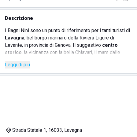
Descrizione
I Bagni Nini sono un punto di riferimento per i tanti turisti di
Lavagna
, bel borgo marinaro della Riviera Ligure di
Levante, in provincia di Genova. Il suggestivo
centro
storico
, la vicinanza con la bella Chiavari, il mare dalle
acque terse che si affaccia sul
Golfo del Tigullio
e
Leggi di più
l'entroterra boscoso rendono questa zona ideale per una
vacanza che non conosce noia. Il Lido Nini, anche durante i
periodi di maggior affollamento, è sempre
piacevolmente
vivibile
. Le file di lettini, sdraio e ombrelloni, ben
distanziate fra loro, concedono a ogni ospite la giusta
privacy. L'attrezzatura dell'arenile prevede servizi igienici,
docce calde
e cabine private per il cambio e per il
deposito degli oggetti personali. Lo stabilimento balneare,
attento a soddisfare ospiti di ogni età, riserva ai bambini
Strada Statale 1, 16033, Lavagna
un'attrezzata
area giochi
dove potersi divertire in