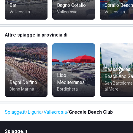
Bar
Bagno Corallo
Corallo Beach
Vallecrosia
Vallecrosia
Vallecrosia
Altre spiagge in provincia di
Bassamarea
Lido
Beach And Sa
Bagni Delfino
Mediterranea
San Bartolome
Diano Marina
Bordighera
al Mare
Spiagge.it
Liguria
Vallecrosia
Grecale Beach Club
Spiagge.it