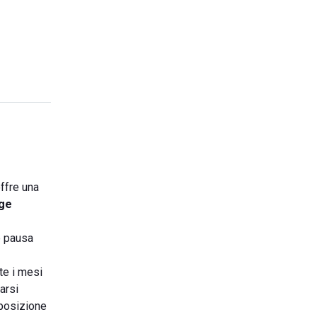
ffre una
ge
e pausa
te i mesi
garsi
sposizione