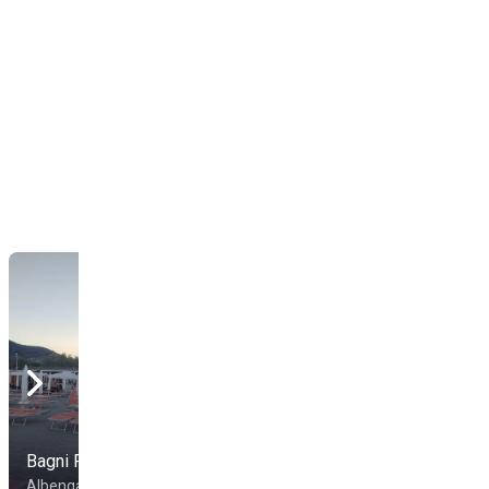
Bagni Rio
Camping Gallinara
Albenga
Albenga