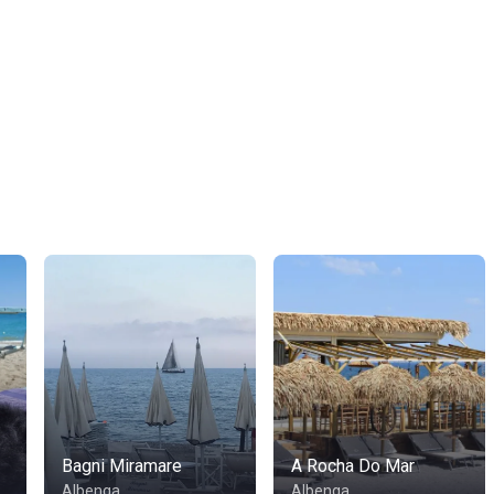
Bagni Miramare
A Rocha Do Mar
Albenga
Albenga