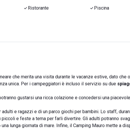
Ristorante
Piscina
eare che merita una visita durante le vacanze estive, dato che o
enza unica. Per i campeggiatori è incluso il servizio su due
spiag
i potranno gustarsi una ricca colazione e concedersi una piacevol
 adulti e ragazzi e di un parco giochi per bambini. Lo staff, duran
ù piccoli e feste a tema per farli divertire. Gli adulti potranno sva
o una lunga giornata di mare. Infine, il Camping Mauro mette a di