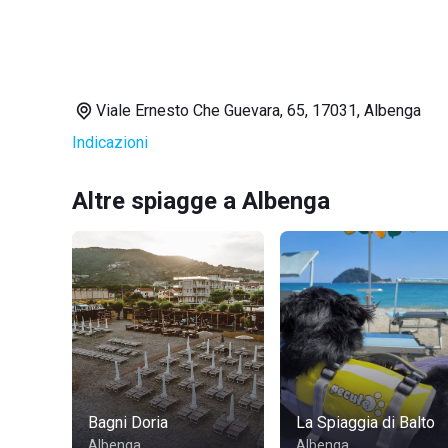
Viale Ernesto Che Guevara, 65, 17031, Albenga
Indicazioni
Altre spiagge a Albenga
Bagni Doria
La Spiaggia di Balto
Albenga
Albenga