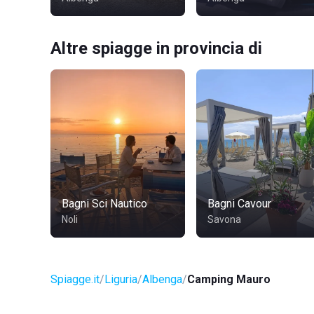
Altre spiagge in provincia di
Bagni Sci Nautico
Bagni Cavour
Noli
Savona
Spiagge.it
Liguria
Albenga
Camping Mauro