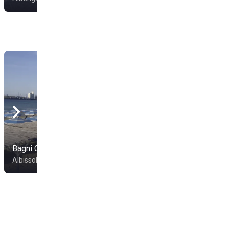
Bagni Colombo
Bahia Blanca
Albissola Marina
Spotorno