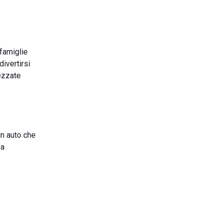
 famiglie
ivertirsi
ezzate
in auto che
va