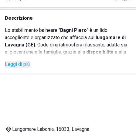
Descrizione
Lo stabilimento balneare "
Bagni Piero
" è un lido
accogliente e organizzato che affaccia sul
lungomare di
Lavagna
(GE)
. Gode di un'atmosfera rilassante, adatta sia
ai giovani che alle famiglie, grazie alla
disponibilità
e alla
gentilezza
dei gestori e dello staff. Tra i servizi offerti si
Leggi di più
possono trovare:
Ombrelloni, lettini, sdraio
Bar
/ ristorante
Doccia
calda
Lungomare Labonia, 16033, Lavagna