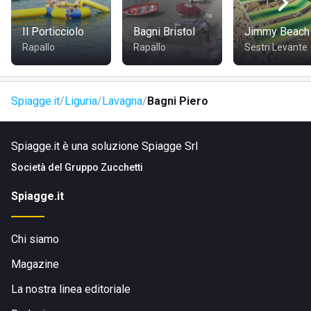
Lavagna, si trova la nota
Sestri Levante
a circa 15' in
macchina e l'antica
Chiavari
(9' in macchina), che condivide
Il Porticciolo
Bagni Bristol
Jimmy Beach
con Lavagna l'affaccio nel golfo del Tigullio.
Rapallo
Rapallo
Sestri Levante
Spiagge.it
Liguria
Lavagna
Bagni Piero
Spiagge.it è una soluzione Spiagge Srl
Società del
Gruppo Zucchetti
Spiagge.it
Chi siamo
Magazine
La nostra linea editoriale