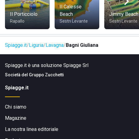
oppure nella zona giochi a loro dedicata, dove
Il Calesse
particolarmente apprezzeranno il calcio balilla.
Il Porticciolo
Beach
Jimmy Beach
Bagni Giuliana ha un bar, punto di ristoro per tutti gli ospiti
Rapallo
Sestri Levante
Sestri Levante
ad ogni orario della giornata: per una colazione energetica,
un pranzo leggero con piatti pronti e una merenda
rinfrescante. Tutto è preparato con cura e con ingredienti
Spiagge.it
Liguria
Lavagna
Bagni Giuliana
freschi.
Spiagge.it è una soluzione Spiagge Srl
Società del
Gruppo Zucchetti
Spiagge.it
Chi siamo
Magazine
La nostra linea editoriale