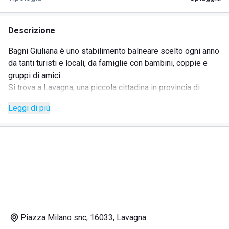
Descrizione
Bagni Giuliana è uno stabilimento balneare scelto ogni anno
da tanti turisti e locali, da famiglie con bambini, coppie e
gruppi di amici.
Si trova a Lavagna, una piccola cittadina in provincia di
Genova, da cui dista circa 40 minuti di macchina, posta tra
Leggi di più
Rapallo e Sestri Levanti, entrambe mete molto gettonate
nella riviera ligure di levante.
Lo stabilimento è situato vicino al centro città, facilmente
raggiungibile a piedi o in bici e a pochi passi da bar,
ristoranti, supermercati e negozietti per ogni esigenza.
Vicino inoltre al piccolo porto, che offre riparo a piccole
imbarcazioni private, risulta raggiungibile anche da coloro
che vogliono trascorrere la vacanza in barca oppure fare un
tour della Liguria in mezzo al mare.
Piazza Milano snc, 16033, Lavagna