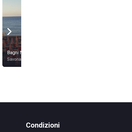
Bagni Nilo
20 Riviera
Savona
Varigotti
Condizioni