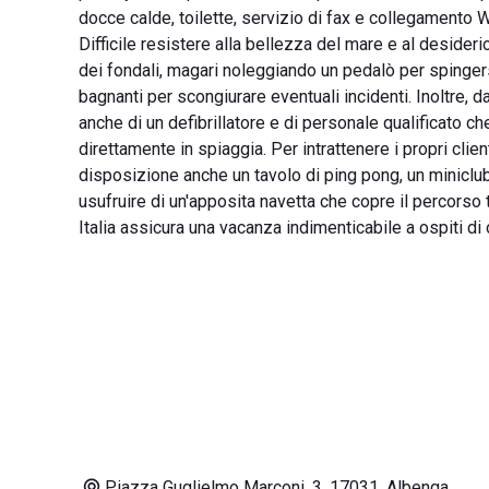
docce calde, toilette, servizio di fax e collegamento Wi
Difficile resistere alla bellezza del mare e al desideri
dei fondali, magari noleggiando un pedalò per spingers
bagnanti per scongiurare eventuali incidenti. Inoltre, 
anche di un defibrillatore e di personale qualificato ch
direttamente in spiaggia. Per intrattenere i propri clien
disposizione anche un tavolo di ping pong, un miniclub d
usufruire di un'apposita navetta che copre il percorso 
Italia assicura una vacanza indimenticabile a ospiti di 
Piazza Guglielmo Marconi, 3, 17031, Albenga