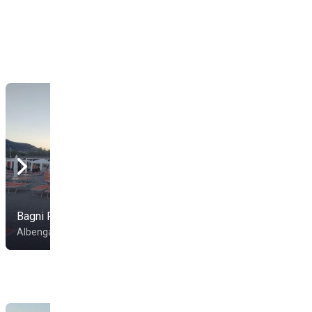
Bagni Rio
Camping Gallinara
Albenga
Albenga