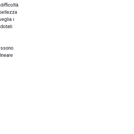
ifficoltà.
 bellezza
eglia i
 dotati
possono
alneare