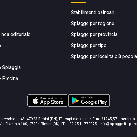
Stabilimenti balneari
Spiagge per regione
linea editoriale
Spiagge per provincia
e
Spiagge per tipo
Spiagge per località più popola
e Spiaggia
e Piscina
arecchiese 48, 47923 Rimini (RN), IT - capitale sociale Euro 31245,57 - Iscritta al
Via Flaminia 180, 47924 Rimini (RN), IT
-
+39 0541 772375
-
info@spiagge.it
- p.i