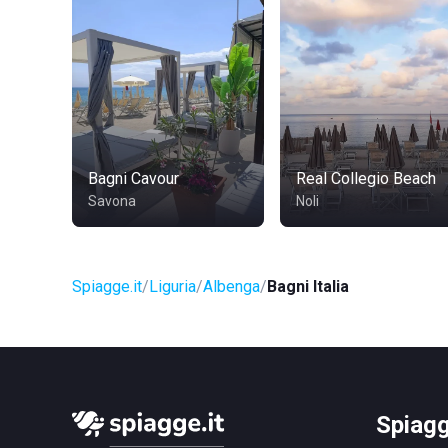
Bagni Cavour
Real Collegio Beach
Savona
Noli
Spiagge.it
Liguria
Albenga
Bagni Italia
Spiagg