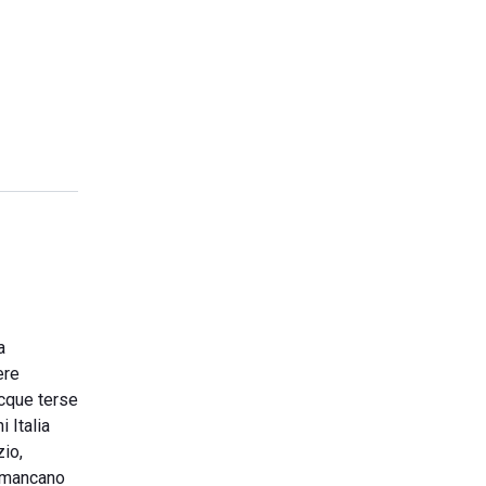
a
ere
acque terse
i Italia
zio,
n mancano