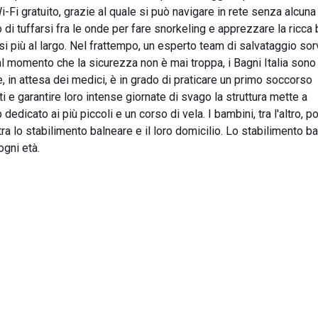
-Fi gratuito, grazie al quale si può navigare in rete senza alcuna d
o di tuffarsi fra le onde per fare snorkeling e apprezzare la ricca
i più al largo. Nel frattempo, un esperto team di salvataggio sorv
dal momento che la sicurezza non è mai troppa, i Bagni Italia sono
e, in attesa dei medici, è in grado di praticare un primo soccorso
ti e garantire loro intense giornate di svago la struttura mette a
edicato ai più piccoli e un corso di vela. I bambini, tra l'altro, 
tra lo stabilimento balneare e il loro domicilio. Lo stabilimento b
ogni età.