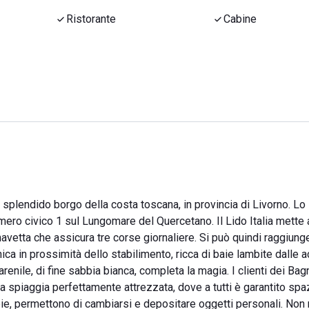
Ristorante
Cabine
o, splendido borgo della costa toscana, in provincia di Livorno. Lo
umero civico 1 sul Lungomare del Quercetano. Il Lido Italia mette 
avetta che assicura tre corse giornaliere. Si può quindi raggiung
ica in prossimità dello stabilimento, ricca di baie lambite dalle 
arenile, di fine sabbia bianca, completa la magia. I clienti dei Bagn
 spiaggia perfettamente attrezzata, dove a tutti è garantito spa
mpie, permettono di cambiarsi e depositare oggetti personali. No