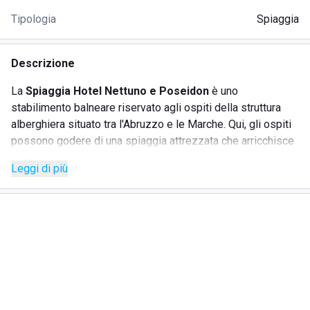
Tipologia
Spiaggia
Descrizione
La
Spiaggia Hotel Nettuno e Poseidon
è uno
stabilimento balneare riservato agli ospiti della struttura
alberghiera situato tra l'Abruzzo e le Marche. Qui, gli ospiti
possono godere di una spiaggia attrezzata che arricchisce
la loro esperienza di soggiorno con una vasta gamma di
Leggi di più
servizi e un ambiente sereno. Gli ospiti avranno la
possibilità di rilassarsi su un litorale sabbioso e ben curato,
che assicura giornate di puro divertimento e tranquillità.
SERVIZI
Bar
Ristorazione da asporto