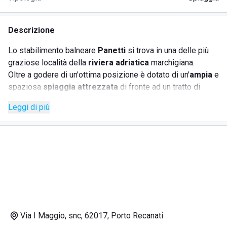
Descrizione
Lo stabilimento balneare
Panetti
si trova in una delle più
graziose località della
riviera adriatica
marchigiana.
Oltre a godere di un'ottima posizione è dotato di un'
ampia
e
spaziosa
spiaggia attrezzata
di fronte ad un tratto di
mare particolarmente bello e
pulito
. Il personale dello
Leggi di più
stabilimento sarà disponibile a prepararvi ottimi
cocktail
dal proprio
bar
e gustosi
pranzi
per permettervi di
trascorrere una rilassante giornata in riva al mare.
Disponibili ad uso degli ospiti oltre a
lettini e ombrelloni
anche comode cabine, servizi igienici e
docce calde
.
Dove si trova lo stabilimento balneare Panetti
Lo stabilimento balneare è situato direttamente sulla
Via I Maggio, snc, 62017, Porto Recanati
spiaggia con ingresso dal lungomare
via I Maggio
in una