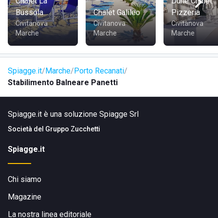
Chalet La
Dune Chalet
Bussola
Chalet Galileo
Pizzeria
Civitanova
Civitanova
Civitanova
Marche
Marche
Marche
Spiagge.it
Marche
Porto Recanati
Stabilimento Balneare Panetti
Spiagge.it è una soluzione Spiagge Srl
Società del
Gruppo Zucchetti
Spiagge.it
Chi siamo
Magazine
La nostra linea editoriale