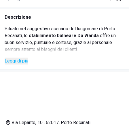
Descrizione
Situato nel suggestivo scenario del lungomare di Porto
Recanati, lo
stabilimento balneare Da Wanda
offre un
buon servizio, puntuale e cortese, grazie al personale
sempre attento ai bisogni dei clienti.
Leggi di più
Una spiaggia ampia e pulita accoglie i bagnanti, che
possono godere del relax desiderato durante la vacanza,
tra mare e sdraio.
Servizi offerti dallo
stabilimento balneare Da Wanda
:
spiaggia
- a disposizione degli ospiti sono presenti
ombrelloni, lettini e sdraio, mentre un bagnino è sempre
Via Lepanto, 10 , 62017, Porto Recanati
pronto a soddisfare le esigenze dei bagnanti;