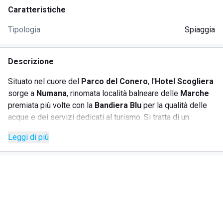
Caratteristiche
Tipologia
Spiaggia
Descrizione
Situato nel cuore del
Parco del Conero
, l'
Hotel Scogliera
sorge a
Numana
, rinomata località balneare delle
Marche
premiata più volte con la
Bandiera Blu
per la qualità delle
acque e dei servizi dedicati al turismo. Si tratta di un
albergo 3 stelle
dotato di una
spiaggia privata
e di
due
Leggi di più
piscine
.
Per gli ospiti dell'hotel è davvero comodo raggiungere lo
stabilimento balneare
a loro riservato: è sufficiente infatti
attraversare la strada per venire accolti dall'azzurro
cristallino del mare e dalla
sabbia dorata
mista a piccoli
ciottoli che caratterizza questo tratto di litorale. Alla