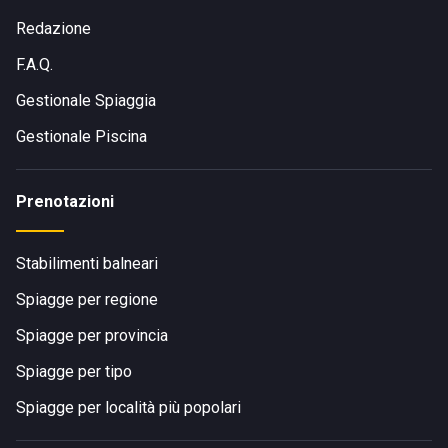
Colombo 71, a 1,6 km dal centro cittadino di Francavilla al
Mare.
Redazione
F.A.Q.
Gestionale Spiaggia
COME ARRIVARE AL LIDO LA RIVIERA DA ERALDO
Gestionale Piscina
Prenotazioni
Da Francavilla al Mare si arriva allo stabilimento:
Stabilimenti balneari
Spiagge per regione
in auto, passando per viale Nettuno e Lungomare John
Spiagge per provincia
Fitzgerald Kennedy
a piedi, camminando lungo via Aldo Moro.
Spiagge per tipo
Spiagge per località più popolari