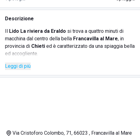
Descrizione
Il
Lido La riviera da Eraldo
si trova a quattro minuti di
macchina dal centro della bella
Francavilla al Mare
, in
provincia di
Chieti
ed è caratterizzato da una spiaggia bella
ed accogliente.
Il litorale è composto da sabbia dorata, fine e soffice,
Leggi di più
mentre le acque sono nitide e i fondali bassi, ideali per gli
amanti delle immersioni, dello
snorkeling
e delle attività
acquatiche di vario tipo. Inoltre, qui è possibile
noleggiare
i pedalò
.
Non distante dal lido e meritevole di una bella passeggiata
o pedalata, c'è il
Porto turistico Marina di Francavilla al
Mare
che regala paesaggi da sogno e indimenticabili
tramonti.
Il Lido La riviera da Eraldo è completo di tutti i
servizi
Via Cristoforo Colombo, 71, 66023 , Francavilla al Mare
necessari per garantire agli ospiti di trascorrere una