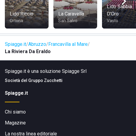
bar chiosco sulla spiaggia per fare colazione, gustare
Lido Sabbia
ottimi cocktail in compagnia e consumare aperitivi al
Lido Riccio
La Caravella
D'Oro
tramonto
Ortona
San Salvo
Vasto
ristorante, dotato di ricco menù per soddisfare tutti i
gusti, partendo dai piatti leggeri ed estivi a quelli più
elaborati e gustosi.
Spiagge.it
Abruzzo
Francavilla al Mare
noleggio pedalò
La Riviera Da Eraldo
Spiagge.it è una soluzione Spiagge Srl
Società del
Gruppo Zucchetti
Spiagge.it
DOVE SI TROVA IL LIDO LA RIVIERA DA ERALDO
Chi siamo
Magazine
Il
Lido La riviera da Eraldo
si trova in via Cristoforo
La nostra linea editoriale