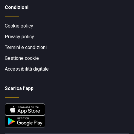
Condizioni
Da
Pescara
, che dista invece 7,9 km, si arriva al
Lido
La
Riviera di Eraldo
:
Cookie policy
Privacy policy
guidando prima lungo via Nazionale Adriatica Nord e poi
Termini e condizioni
sulla Strada Statale 16
Gestione cookie
in treno, dal Terminal Francavilla-Foro o da Zanni
Francavilla-Stazione.
Accessibilità digitale
Scarica l'app