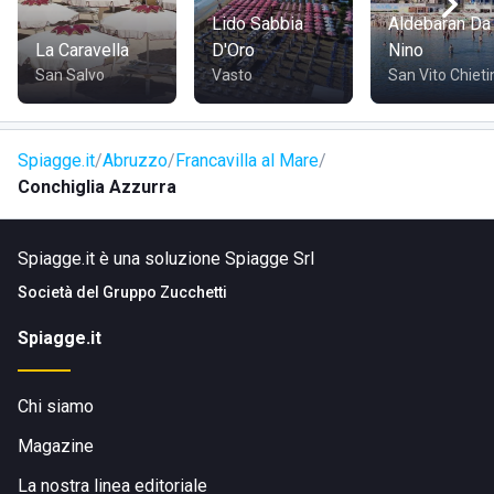
Il lido può essere raggiunto facilmente con i mezzi pubblici
Lido Sabbia
Aldebaran Da
come il
treno
: la fermata più vicina, quella di Francavilla al
La Caravella
D'Oro
Nino
Mare, dista solo 750 metri dallo stabilimento.
San Salvo
Vasto
San Vito Chieti
Spiagge.it
Abruzzo
Francavilla al Mare
Conchiglia Azzurra
Spiagge.it è una soluzione Spiagge Srl
Società del
Gruppo Zucchetti
Spiagge.it
Chi siamo
Magazine
La nostra linea editoriale