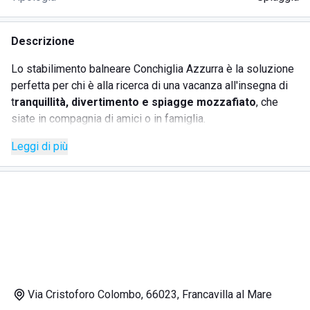
Descrizione
Lo stabilimento balneare Conchiglia Azzurra è la soluzione
perfetta per chi è alla ricerca di una vacanza all'insegna di
t
ranquillità, divertimento e spiagge mozzafiato
, che
siate in compagnia di amici o in famiglia.
I servizi offerti dallo stabilimento sono tantissimi:
lettini
Leggi di più
ed ombrelloni, docce calde e fredde, animazione
per
divertimento assicurato,
bar
molto fornito, per iniziare la
giornata con una colazione sul mare, rinfrescarsi con una
bibita o gustarsi un abbondante aperitivo direttamente sulla
spiaggia.
Spiaggia pulita, cordialità e tranquillità
sono gli aggettivi
che caratterizzano lo stabilimento Conchiglia Azzurra.
Via Cristoforo Colombo, 66023, Francavilla al Mare
DOVE SI TROVA LO STABILIMENTO BALNEARE