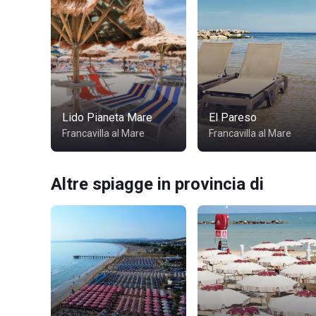
Lido Pianeta Mare
El Pareso
Francavilla al Mare
Francavilla al Mare
Altre spiagge in provincia di