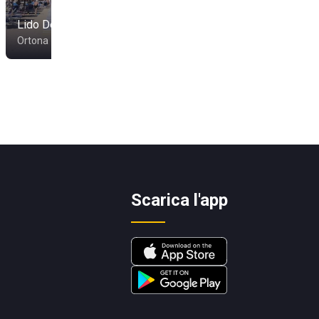
Lido Dea Venere
Playa Hermosa
Ortona
San Salvo
Scarica l'app