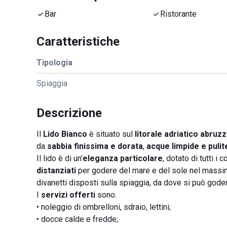
Bar
Ristorante
Caratteristiche
Tipologia
Spiaggia
Descrizione
Il
Lido Bianco
è situato sul
litorale adriatico abruz
da
sabbia finissima e dorata
,
acque limpide e pulit
Il lido è di un'
eleganza particolare
, dotato di tutti i
distanziati
per godere del mare e del sole nel massi
divanetti disposti sulla spiaggia, da dove si può gode
I
servizi offerti
sono:
• noleggio di ombrelloni, sdraio, lettini;
• docce calde e fredde;