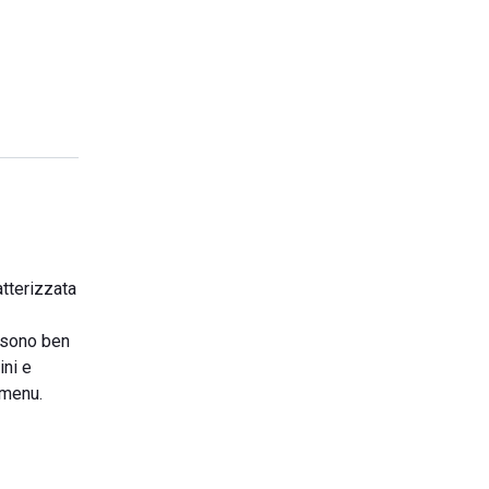
atterizzata
sono ben
ini e
 menu.