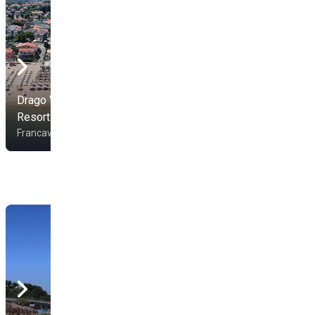
Drago Verde Beach
Stabilimento Balneare
Resort
Bagni Marcello
Francavilla al Mare
Francavilla al Mare