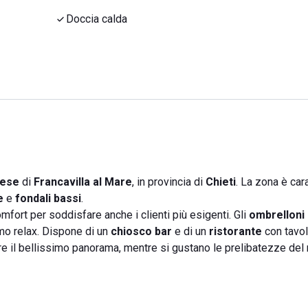
Doccia calda
zese
di
Francavilla al Mare
, in provincia di
Chieti
. La zona è car
e
e
fondali bassi
.
 comfort per soddisfare anche i clienti più esigenti. Gli
ombrelloni
mo relax. Dispone di un
chiosco bar
e di un
ristorante
con tavol
re il bellissimo panorama, mentre si gustano le prelibatezze del