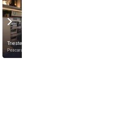
Trieste Pizza Mare
Playa María
Pescara
Pescara