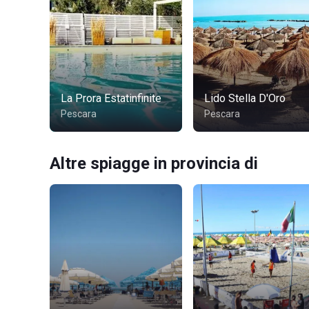
La Prora Estatinfinite
Lido Stella D'Oro
Pescara
Pescara
Altre spiagge in provincia di