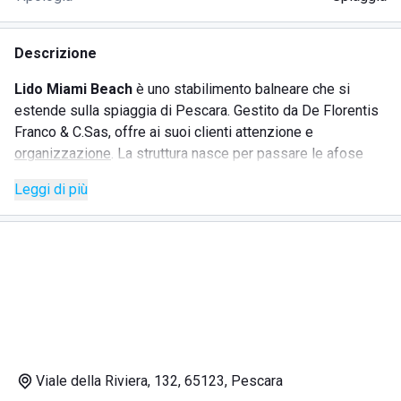
Descrizione
Lido Miami Beach
è uno stabilimento balneare che si
estende sulla spiaggia di Pescara. Gestito da De Florentis
Franco & C.Sas, offre ai suoi clienti attenzione e
organizzazione
. La struttura nasce per passare le afose
giornate in spiaggia all'ombra di un ombrellone, comodi su
Leggi di più
un lettino e godersi la brezza marina ma si tratta di una
location preparata ad ogni esigenza. Qui vi è la possibilità
di organizzare e partecipare a
eventi
e cene particolari in
una cornice mozzafiato.
Oltre ai servizi standard, il lido Miami Beach offre:
bar;
ristorante;
animazione;
Viale della Riviera, 132, 65123, Pescara
carte;