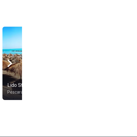
Lido Stella D'Oro
4 Vele Beach Club
Pescara
Pescara