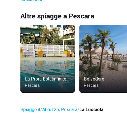
Altre spiagge a Pescara
La Prora Estatinfinite
Belvedere
Pescara
Pescara
Spiagge.it
Abruzzo
Pescara
La Lucciola