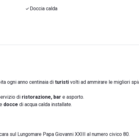
Doccia calda
ita ogni anno centinaia di
turisti
volti ad ammirare le migliori sp
servizio di
ristorazione, bar
e asporto.
le
docce
di acqua calda installate.
scara sul Lungomare Papa Giovanni XXIII al numero civico 80.