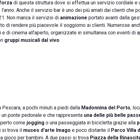
 forza
di questa struttura dove si effettua un servizio cordiale e 
 l'anno. Anche il servizio bar è uno dei più amati dai clienti che p
le 21. Non manca il servizio di
animazione
portato avanti dalla ges
ito di rendere più piacevole il soggiorno ai clienti. Numerose anc
 e di cinema all'aperto, organizzate in simultanea con eventi di 
con
gruppi musicali dal vivo
.
a Pescara, a pochi minuti a piedi dalla
Madonnina del Porto
, lo
on un ponte pedonale e che rappresenta
una delle più belle pas
l'aperto come
jogging
o una passeggiata in bicicletta grazie alla
p
 si trova il
museo d'arte Imago
e poco distante il
Parco Villa 
rea gioco per bambini. A due passi si trova
Piazza della Rinascit