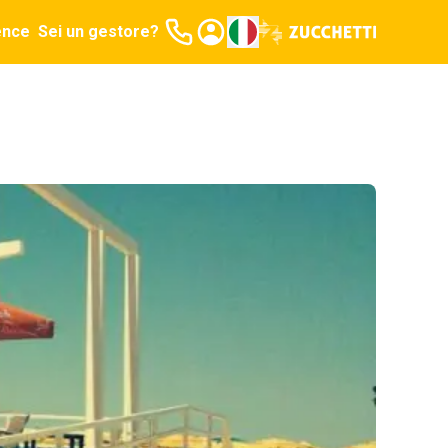
ence
Sei un gestore?