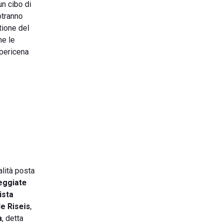
un cibo di
otranno
tione del
he le
apericena
calità posta
seggiate
ista
de Riseis
,
a
, detta