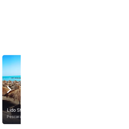
Lido Stella D'Oro
4 Vele Beach Club
Pescara
Pescara