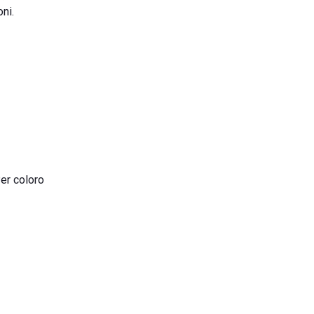
ni.
e
Per coloro