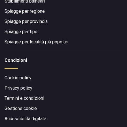
120. La stazione ferroviaria di
Stabilimenti balneari
Pescara Centrale
è
perfetta per chi volesse viaggiare in
treno
, è infatti a
Spiagge per regione
pochissima distanza dallo stabilimento. Dalla E80 si può
uscire ai caselli di Villanova, Pescara Ovest o Pescara
Spiagge per provincia
Nord.
Spiagge per tipo
Spiagge per località più popolari
Condizioni
Cookie policy
Privacy policy
Termini e condizioni
Gestione cookie
Accessibilità digitale