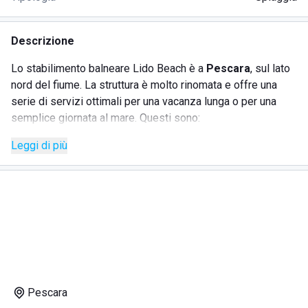
Descrizione
Lo stabilimento balneare Lido Beach è a
Pescara
, sul lato
nord del fiume. La struttura è molto rinomata e offre una
serie di servizi ottimali per una vacanza lunga o per una
semplice giornata al mare. Questi sono:
Leggi di più
spiaggia attrezzata;
bar;
ristorante;
docce calde;
noleggio carte da gioco.
Pescara