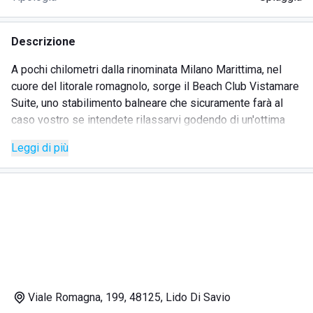
Descrizione
A pochi chilometri dalla rinominata Milano Marittima, nel
cuore del litorale romagnolo, sorge il Beach Club Vistamare
Suite, uno stabilimento balneare che sicuramente farà al
caso vostro se intendete rilassarvi godendo di un'ottima
vista mare.
Leggi di più
Qui si potranno passare delle giornate molto rilassanti,
sdraiati comodamente sui lettini o sui King bed, dei veri e
propri letti a due piazze riparati da baldacchini realizzati
con ottimi materiali, come canapa e bambù, e rivestiti da
tendaggi di lino, l'ideale per ridurre l'intensità ed il calore
del sole.
Per chi volesse dedicarsi delle coccole uniche con vista
Viale Romagna, 199, 48125, Lido Di Savio
sul mare cristallino del Lido di Savio, può prenotare dei