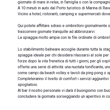
giornate di mare in relax, in famiglia o con la compagni
A 10 minuti in auto dal Porto turistico di Marina di Ra
Vicino a hotel, ristoranti, camping e supermercati dove 
Qui potete affittare sdraio e ombrelloni giornalmente o 
trascorrere giornate tranquille ad abbronzarvi.
La spiaggia molto ampia con le file ordinate di ombrell
Lo stabilimento balneare accoglie durante tutta la stag
spiaggia ideale per chi desidera rilassarsi al sole per
forze dopo la vita frenetica di tutti i giorni, per gli o
offerte una serie di attività: una nuotata tonificante, u
come campi da beach volley e tavoli da ping pong o sp
Completeranno il livello di comfort i servizi aggiuntivi
spogliatoio.
Al bar il nostro personale vi darà il buongiorno con buo
concludere la giornata sorseggiando un aperitivo in 