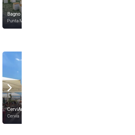
Bagno Ventaglio
Bagno Perla
Punta Marina
Punta Marina
CerviAmare
Sottomarino 54
Cervia
Marina Di Ravenna