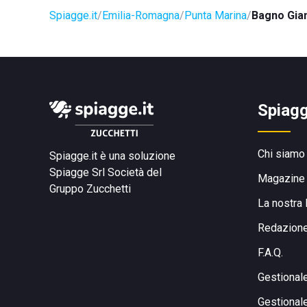
Spiagge.it
Emilia-Romagna
Punta Marina
Bagno Gia
Spiagg
Chi siamo
Spiagge.it è una soluzione
Spiagge Srl
Società del
Magazine
Gruppo Zucchetti
La nostra 
Redazion
F.A.Q.
Gestional
Gestional