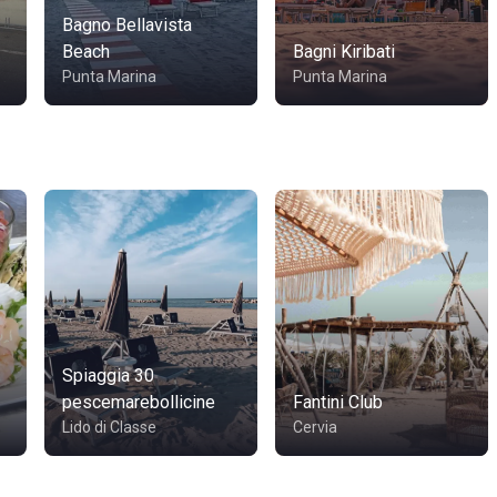
Bagno Bellavista
Beach
Bagni Kiribati
Punta Marina
Punta Marina
Spiaggia 30
pescemarebollicine
Fantini Club
Lido di Classe
Cervia