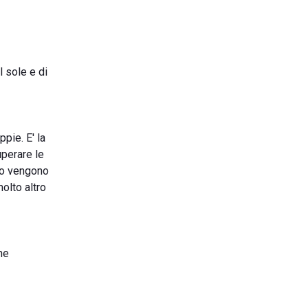
l sole e di
pie. E' la
uperare le
oro vengono
molto altro
ne