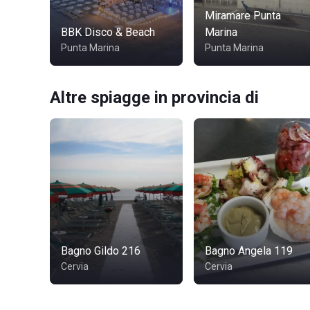
Miramare Punta
BBK Disco & Beach
Marina
Punta Marina
Punta Marina
Altre spiagge in provincia di
Bagno Gildo 216
Bagno Angela 119
Cervia
Cervia