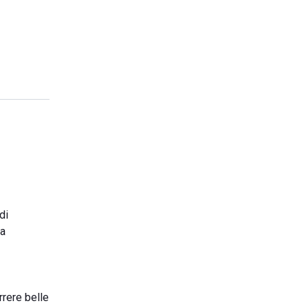
di
la
rrere belle