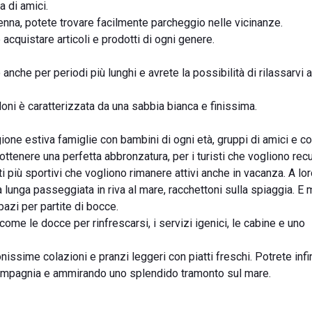
a di amici.
venna, potete trovare facilmente parcheggio nelle vicinanze.
acquistare articoli e prodotti di ogni genere.
anche per periodi più lunghi e avrete la possibilità di rilassarvi a
oni è caratterizzata da una sabbia bianca e finissima.
ione estiva famiglie con bambini di ogni età, gruppi di amici e cop
 ottenere una perfetta abbronzatura, per i turisti che vogliono rec
spiti più sportivi che vogliono rimanere attivi anche in vacanza. A l
na lunga passeggiata in riva al mare, racchettoni sulla spiaggia. E 
azi per partite di bocce.
 come le docce per rinfrescarsi, i servizi igenici, le cabine e uno
nissime colazioni e pranzi leggeri con piatti freschi. Potrete infi
compagnia e ammirando uno splendido tramonto sul mare.