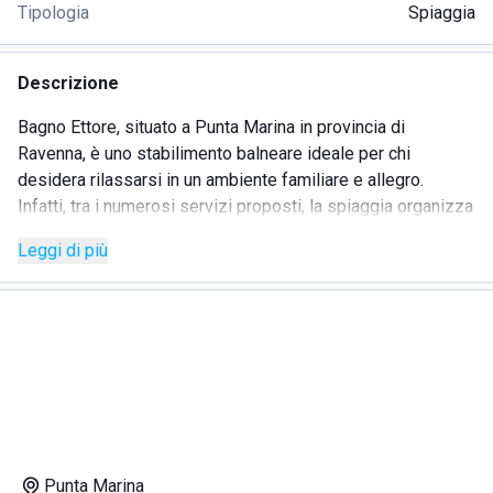
Tipologia
Spiaggia
Descrizione
Bagno Ettore, situato a Punta Marina in provincia di
Ravenna, è uno stabilimento balneare ideale per chi
desidera rilassarsi in un ambiente familiare e allegro.
Infatti, tra i numerosi servizi proposti, la spiaggia organizza
anche serate berbecue e cinema all'aperto, concerti, dj-set,
Leggi di più
eventi di musica dal vivo e molto altro. Tutti i clienti di
Bagno Ettore possono riservare (giornalmente,
settimanalmente, mensilmente o per l'intera stagione) una
postazione con ombrellone, sedie, sdraio e lettini ma anche
usufruire delle docce di acqua calda messe a disposizione
gratuitamente.
Chi non vuole rinunciare ad un piacevole pranzo in riva al
mare o ad un aperitivo al tramonto con gli amici, lo
stabilimento offre un efficiente servizio ristorativo. Il bar e
Punta Marina