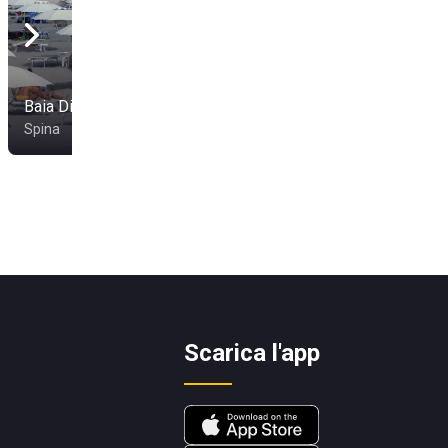
Baia Di Maui 44
Bagno Le Piramidi
Spina
Spina
Scarica l'app