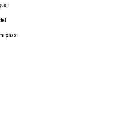
quali
del
imi passi