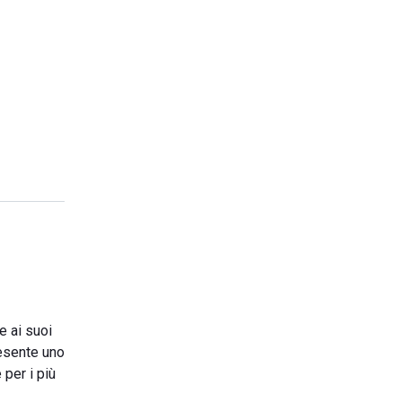
e ai suoi
resente uno
per i più