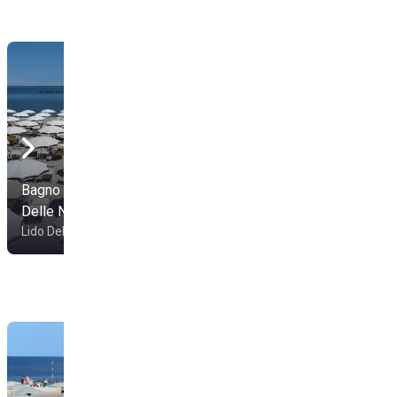
Bagno Aloha | Lido
Delle Nazioni
Bagno Oasi
Lido Delle Nazioni
Comacchio