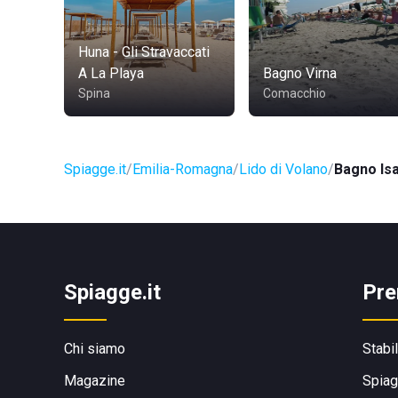
Huna - Gli Stravaccati
A La Playa
Bagno Virna
Spina
Comacchio
Spiagge.it
Emilia-Romagna
Lido di Volano
Bagno Is
Spiagge.it
Pre
Chi siamo
Stabi
Magazine
Spiag