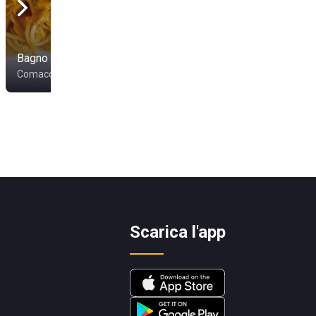
Vigna Sul Mar Family
Bagno Pomposa 41
Collection
Comacchio
Lido Di Pomposa
Scarica l'app