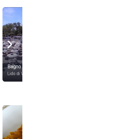
Bagno Ristoro
Bagno Schiuma
Lido di Volano
Comacchio