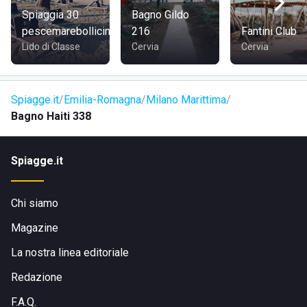
tanti locali, ristoranti e una serie di interessanti attrazioni
Spiaggia 30
Bagno Gildo
turistiche da visitare.
pescemarebollicine
216
Fantini Club
La nota meta turistica Milano Marittima dista invece circa 5
Lido di Classe
Cervia
Cervia
minuti d'auto dallo stabilimento, al quale è possibile
arrivare percorrendo prima viale Due Giugno e poi viale
Matteotti.
Spiagge.it
Emilia-Romagna
Milano Marittima
Bagno Haiti 338
Spiagge.it
Chi siamo
Magazine
La nostra linea editoriale
Redazione
F.A.Q.