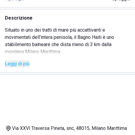
Descrizione
Situato in uno dei tratti di mare più accattivanti e
movimentati dell'intera penisola, il Bagno Haiti è uno
stabilimento balneare che dista meno di 3 km dalla
mondana Milano Marittima.
Posto ideale sia per coloro che cercano divertimento e
Leggi di più
discoteche, sia per chi invece ambisce a vivere qualche
giorno di totale relax: questo lido è gestito in modo
professionale ed esperto e la mission di staff e gestori è
proprio quella di andare incontro a tutte le esigenze dei
clienti e farli sentire sempre a casa.
Servizi offerti dal complesso balneare Bagno Haiti
Allo stabilimento Bagno Haiti gli ospiti possono prenotare,
Via XXVl Traversa Pineta, snc, 48015, Milano Marittima
anche in anticipo e online, i propri servizi essenziali per