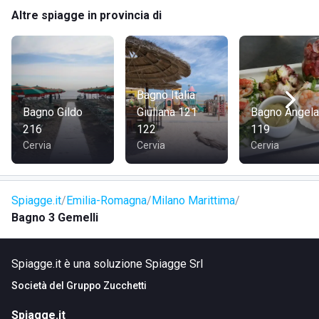
Altre spiagge in provincia di
Bagno Italia
Bagno Gildo
Giuliana 121
Bagno Angela
216
122
119
Cervia
Cervia
Cervia
Spiagge.it
Emilia-Romagna
Milano Marittima
Bagno 3 Gemelli
Spiagge.it è una soluzione Spiagge Srl
Società del
Gruppo Zucchetti
Spiagge.it