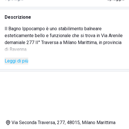
Descrizione
Il Bagno Ippocampo è uno stabilimento balneare
esteticamente bello e funzionale che si trova in Via Arenile
demaniale 277 II° Traversa a Milano Marittima, in provincia
di Ravenna.
Si può raggiungere il lido in taxi, moto o auto prendendo la
Leggi di più
Strada Statale 16 oppure utilizzando sia gli autobus del
servizio pubblico (o quelli privati), sia le Ferrovie di
Trenitalia.
La struttura gode di una posizione geografica privilegiata e
si affaccia su un tratto di mare tra i più suggestivi dell'intera
Riviera Adriatica attirando non solo villeggianti locali ma
moltissimi turisti stranieri.
Lo stile moderno e non convenzionale del complesso fa la
differenza in un contesto accogliente ed elegante, in cui è
Via Seconda Traversa, 277, 48015, Milano Marittima
possibile rilassarsi grazie a un trattamento personalizzato