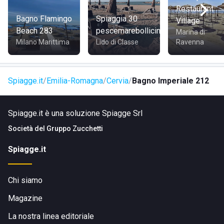
Restaurant
Bagno Flamingo
Spiaggia 30
Village
Beach 283
pescemarebollicine
Marina di
Milano Marittima
Lido di Classe
Ravenna
Spiagge.it
Emilia-Romagna
Cervia
Bagno Imperiale 212
Spiagge.it è una soluzione Spiagge Srl
Società del
Gruppo Zucchetti
Spiagge.it
Chi siamo
Magazine
La nostra linea editoriale