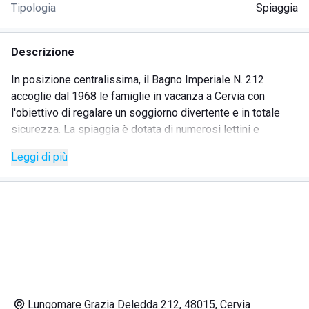
Tipologia
Spiaggia
Descrizione
In posizione centralissima, il Bagno Imperiale N. 212
accoglie dal 1968 le famiglie in vacanza a Cervia con
l'obiettivo di regalare un soggiorno divertente e in totale
sicurezza. La spiaggia è dotata di numerosi lettini e
ombrelloni ben distanziati tra loro, per godere di una
Leggi di più
giornata al mare in totale relax e in un contesto famigliare e
accogliente. Il bar dello stabilimento accompagna gli ospiti
già dal mattino con colazioni e proposte gustose e veloci
per un pranzo fuori porta. Tra i numerosi servizi offerti, il
bagno imperiale N. 212 mette al primo posto sport, fitness
e animazione: campi da beach volley, campi da calcetto da
spiaggia, bocce e ping pong saranno in grado di regalare
momenti di puro divertimento ai ragazzi, mentre ginnastica,
acquagym e balli di gruppo sono pensati appositamente
Lungomare Grazia Deledda 212, 48015, Cervia