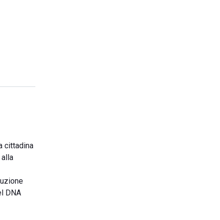
a cittadina
alla
nduzione
del DNA