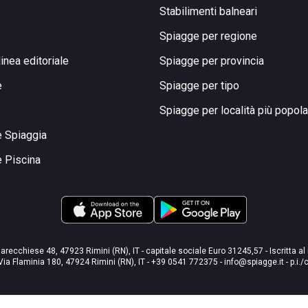
Stabilimenti balneari
Spiagge per regione
linea editoriale
Spiagge per provincia
e
Spiagge per tipo
Spiagge per località più popola
e Spiaggia
e Piscina
arecchiese 48, 47923 Rimini (RN), IT - capitale sociale Euro 31245,57 - Iscritta al
Via Flaminia 180, 47924 Rimini (RN), IT
-
+39 0541 772375
-
info@spiagge.it
- p.i