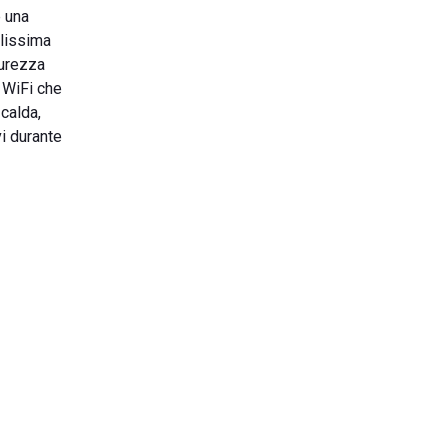
e una
olissima
curezza
a WiFi che
calda,
vi durante