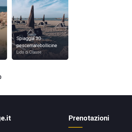
Spiaggia 30
pescemarebollicine
Lido di Classe
0
e.it
Prenotazioni