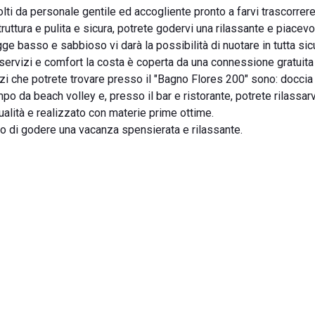
lti da personale gentile ed accogliente pronto a farvi trascorrer
uttura e pulita e sicura, potrete godervi una rilassante e piacev
ge basso e sabbioso vi darà la possibilità di nuotare in tutta si
i servizi e comfort la costa è coperta da una connessione gratuit
izi che potrete trovare presso il "Bagno Flores 200" sono: doccia 
po da beach volley e, presso il bar e ristorante, potrete rilassar
qualità e realizzato con materie prime ottime.
no di godere una vacanza spensierata e rilassante.