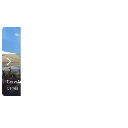
CerviAmare
Bagno Romagnolo 173
Cervia
Cervia