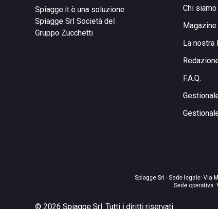
Chi siamo
Spiagge.it è una soluzione
Spiagge Srl
Società del
Magazine
Gruppo Zucchetti
La nostra 
Redazion
F.A.Q.
Gestional
Gestional
Spiagge Srl - Sede legale: Via M
Sede operativa: 
©
2026
Spiagge Srl. Tutti i diritti riservati.