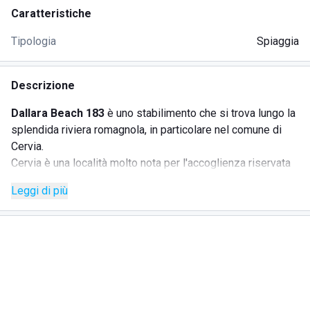
Caratteristiche
Tipologia
Spiaggia
Descrizione
Dallara Beach 183
è uno stabilimento che si trova lungo la
splendida riviera romagnola, in particolare nel comune di
Cervia.
Cervia è una località molto nota per l'accoglienza riservata
ai turisti e anche per due attrazioni naturalistiche molto
Leggi di più
particolari.
La prima è la bellissima e rigogliosa pineta, dove potersi
rilassare durante le giornate più calde magari in compagnia
di un buon libro, l'altra è la salina dalla quale viene estratto,
ancora oggi, un prezioso e saporito sale unico nel suo
genere. La salina di Cervia è anche un vero spettacolo per
gli occhi, soprattutto al tramonto, quando il sale si riflette