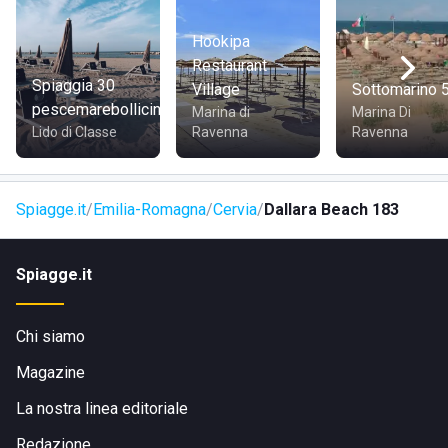
Hookipa
Restaurant
Spiaggia 30
Village
Sottomarino 
pescemarebollicine
Marina di
Marina Di
Lido di Classe
Ravenna
Ravenna
Spiagge.it
Emilia-Romagna
Cervia
Dallara Beach 183
Spiagge.it
Chi siamo
Magazine
La nostra linea editoriale
Redazione