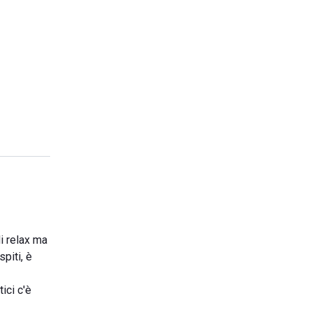
i relax ma
piti, è
ici c'è