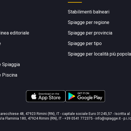
Stabilimenti balneari
Spiagge per regione
linea editoriale
Spiagge per provincia
e
Spiagge per tipo
Spiagge per località più popola
e Spiaggia
e Piscina
arecchiese 48, 47923 Rimini (RN), IT - capitale sociale Euro 31245,57 - Iscritta al
Via Flaminia 180, 47924 Rimini (RN), IT
-
+39 0541 772375
-
info@spiagge.it
- p.i