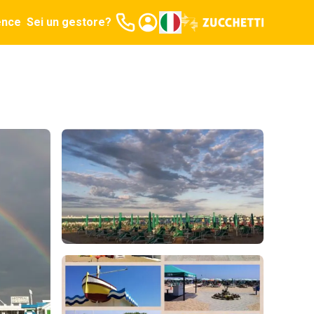
ence
Sei un gestore?