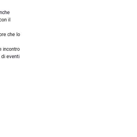
anche
on il
ore che lo
e incontro
 di eventi