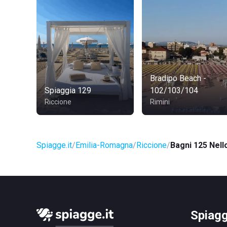
Bradipo Beach -
Spiaggia 129
102/103/104
Riccione
Rimini
Spiagge.it
Emilia-Romagna
Riccione
Bagni 125 Nell
Spiagg