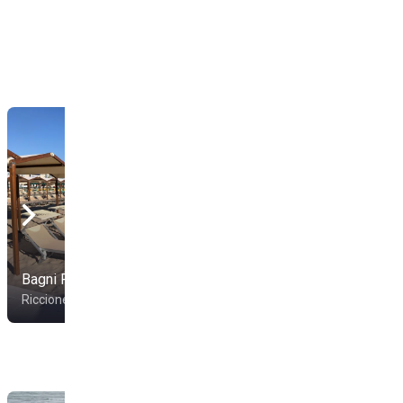
Bagni Fabio 84
Spiaggia 61
Riccione
Riccione