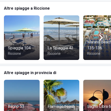
Altre spiagge a Riccione
Marano Beac
Spiaggia 104
La Spiaggia 42
135-136
Riccione
Riccione
Riccione
Altre spiagge in provincia di
Bagno 53
Flamingo beach
Bagno Libra 