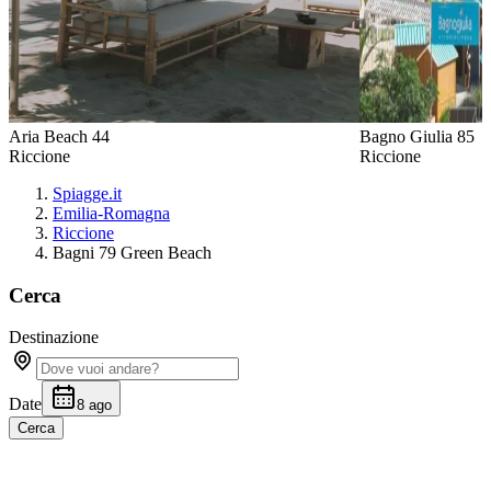
Aria Beach 44
Bagno Giulia 85
Riccione
Riccione
Spiagge.it
Emilia-Romagna
Riccione
Bagni 79 Green Beach
Cerca
Destinazione
Date
8 ago
Cerca