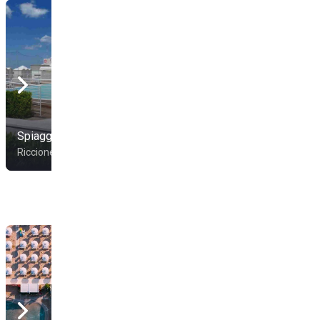
Casa Beach 27 -
Spiaggia 82
Spiaggia 27
Riccione
Riccione