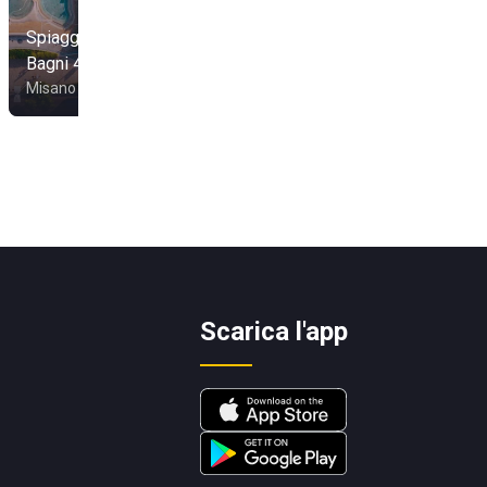
Spiagge della luna -
Bagni 43 - 44 -45
Bagno 95 Florido
Misano Adriatico
Rimini
Scarica l'app