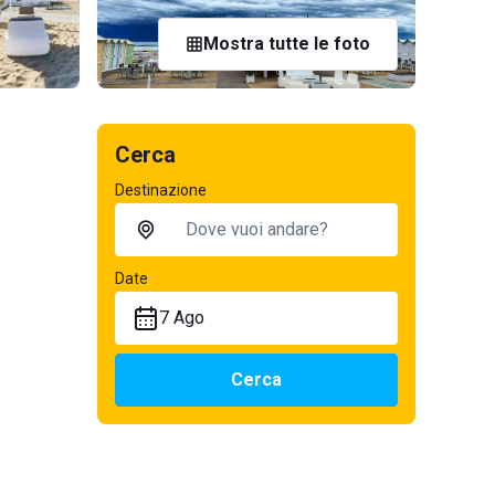
Mostra tutte le foto
Cerca
Destinazione
Date
7 Ago
Cerca