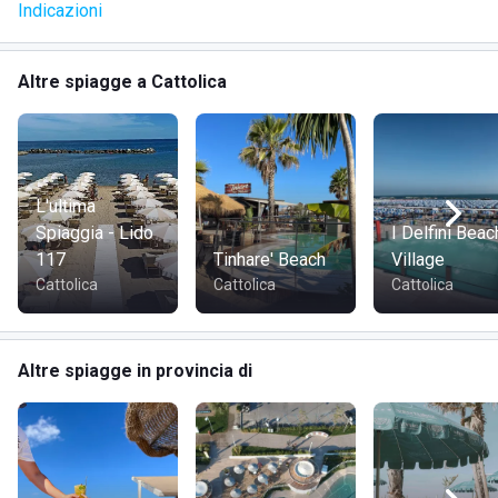
Indicazioni
noi fonte di grande energia e motivo di orgoglio oltre che la
nostra storia e il nostro futuro.
Altre spiagge a Cattolica
L'ultima
Spiaggia - Lido
I Delfini Beac
117
Tinhare' Beach
Village
Cattolica
Cattolica
Cattolica
Altre spiagge in provincia di