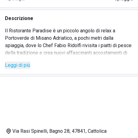
Descrizione
Il Ristorante Paradise è un piccolo angolo di relax a
Portoverde di Misano Adriatico, a pochi metri dalla
spiaggia, dove lo Chef Fabio Ridolfi rivisita i piatti di pesce
della tradizione e crea nuovi affascinanti accostamenti di
sapori.
Leggi di più
Il Ristorante Paradise vi aspetta sia a pranzo, magari
durante una rilassante giornata al mare, sia a cena, in
un’atmosfera affascinante sempre diversa nei colori del
tramonto.
Paradise è la semplicità ed il rigore che quotidianamente ci
proponiamo nelle scelte e nelle decisioni, al di là delle
mode e dei cambiamenti che il mercato vorrebbe imporre.
Via Rasi Spinelli, Bagno 28, 47841, Cattolica
Puntualizzare questi piccoli e fondamentali concetti è per