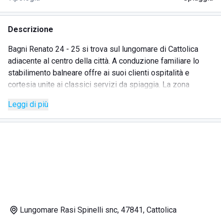
Descrizione
Bagni Renato 24 - 25 si trova sul lungomare di Cattolica
adiacente al centro della città. A conduzione familiare lo
stabilimento balneare offre ai suoi clienti ospitalità e
cortesia unite ai classici servizi da spiaggia. La zona
balneare adibita a ombrelloni e lettini dispone di spazi ampi
Leggi di più
e confortevoli. A loro volta le tende vicine al parco giochi
sono molto gradite alle famiglie con bambini, che possono
beneficiare anche di una cabina nursery dove cambiare e
apprezzare i momenti d'intimità con i loro piccoli. Per tutti
vengono riservate cabine spogliatoio, cabine per il
deposito giochi, materassini e gommoni, e per chi lo
desidera sono disponibili cabine private.
Lungomare Rasi Spinelli snc, 47841, Cattolica