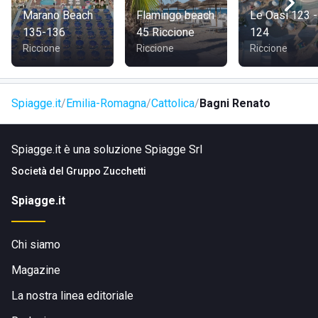
Marano Beach
Flamingo beach
Le Oasi 123 -
135-136
45 Riccione
124
Riccione
Riccione
Riccione
Spiagge.it
Emilia-Romagna
Cattolica
Bagni Renato
Spiagge.it è una soluzione Spiagge Srl
Società del
Gruppo Zucchetti
Spiagge.it
Chi siamo
Magazine
La nostra linea editoriale