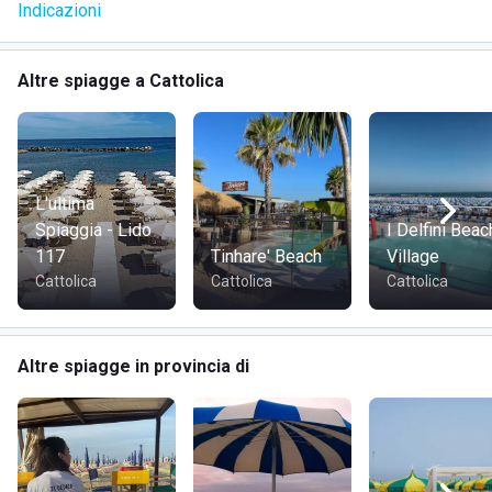
Indicazioni
Altre spiagge a Cattolica
L'ultima
Spiaggia - Lido
I Delfini Beac
117
Tinhare' Beach
Village
Cattolica
Cattolica
Cattolica
Altre spiagge in provincia di