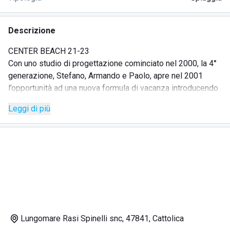
Descrizione
CENTER BEACH 21-23
Con uno studio di progettazione cominciato nel 2000, la 4°
generazione, Stefano, Armando e Paolo, apre nel 2001
l’opportunità ad una nuova formula di vacanza introducendo
cambiamenti innovativi con l’obiettivo di soddisfare al
Leggi di più
meglio le molteplici esigenze della clientela nel rispetto di
una tradizione che si tramanda di padre in figlio
Lungomare Rasi Spinelli snc, 47841, Cattolica