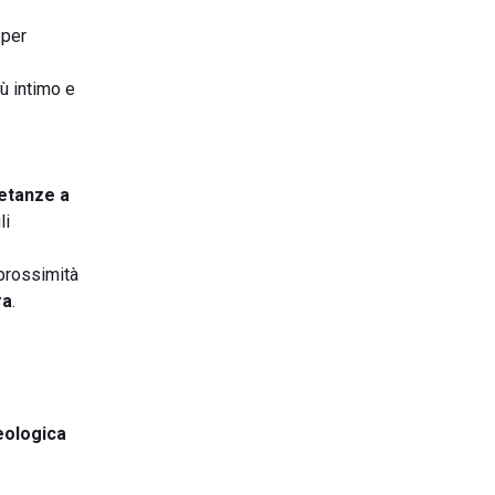
 per
iù intimo e
etanze a
li
 prossimità
ra
.
eologica