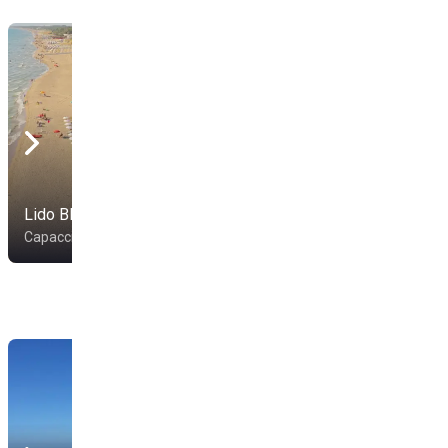
Lido Bluemarinebeach
Lido Il Pescatore
Capaccio
Capaccio