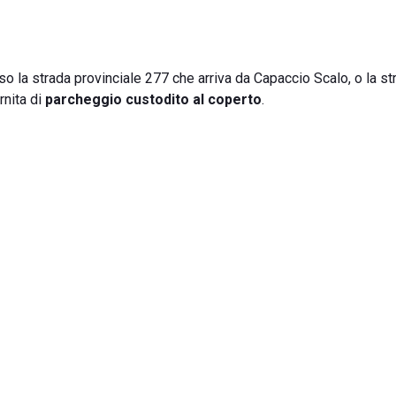
rso la strada provinciale 277 che arriva da Capaccio Scalo, o la st
rnita di
parcheggio custodito al coperto
.